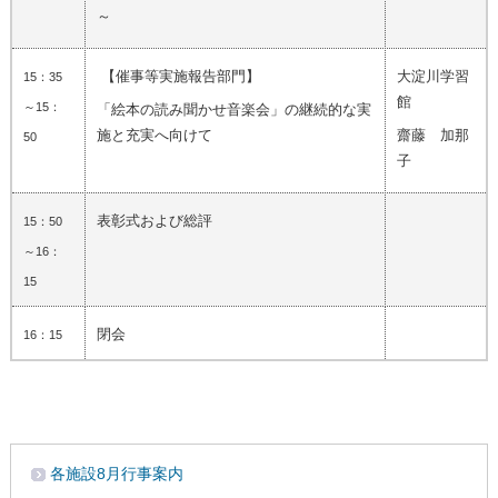
～
【催事等実施報告部門】
大淀川学習
15：35
館
～15：
「絵本の読み聞かせ音楽会」の継続的な実
施と充実へ向けて
齋藤 加那
50
子
表彰式および総評
15：50
～16：
15
閉会
16：15
各施設8月行事案内