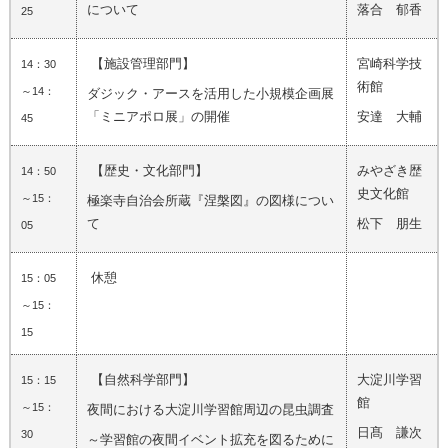
について
落合 郁香
25
【施設管理部門】
宮崎科学技
14：30
術館
～14：
ダジック・アースを活用した小規模企画展
「ミニアポロ展」の開催
安達 大輔
45
【歴史・文化部門】
みやざき歴
14：50
史文化館
～15：
極楽寺自治会所蔵『涅槃図』の図様につい
て
松下 朋生
05
休憩
15：05
～15：
15
【自然科学部門】
大淀川学習
15：15
館
～15：
夜間における大淀川学習館周辺の昆虫調査
日髙 謙次
30
～学習館の夜間イベント拡充を図るために