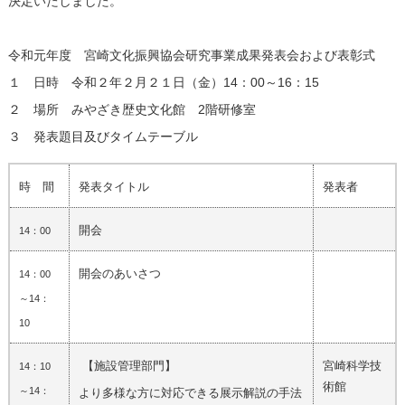
決定いたしました。
令和元年度 宮崎文化振興協会研究事業成果発表会および表彰式
１ 日時 令和２年２月２１日（金）14：00～16：15
２ 場所 みやざき歴史文化館 2階研修室
３ 発表題目及びタイムテーブル
時 間
発表タイトル
発表者
開会
14：00
開会のあいさつ
14：00
～14：
10
【施設管理部門】
宮崎科学技
14：10
術館
～14：
より多様な方に対応できる展示解説の手法