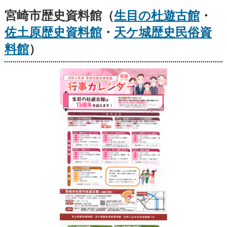
宮崎市歴史資料館（
生目の杜遊古館
・
佐土原歴史資料館
・
天ケ城歴史民俗資
料館
）