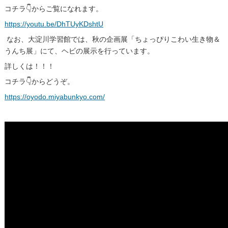
コチラ👇からご覧になれます。
https://youtu.be/DhTUyKDshtU
なお、大淀川学習館では、秋の企画展「ちょっぴりこわい生き物＆
うんち展」にて、ヘビの展示を行っています。
詳しくは！！！
コチラ👇からどうぞ。
https://oyodo.miyabunkyo.com/