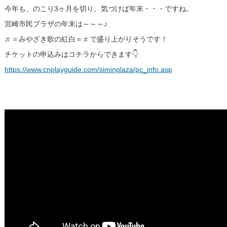
今年も、のこり3ヶ月を切り、気づけば年末・・・ですね。
宮崎市民プラザの年末は～～～♪
♬＝みやざき歌の紅白＝♬で盛り上がりそうです！
チケットの申込みはコチラからできます👇
https://www.cnplayguide.com/siminplaza/pc_info.asp