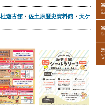
の杜遊古館
・
佐土原歴史資料館
・
天ケ