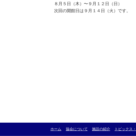
８⽉５⽇（⽊）〜９⽉１２⽇（日）
次回の開館⽇は９⽉１４⽇（火）です。
ホーム
協会について
施設の紹介
トピックス