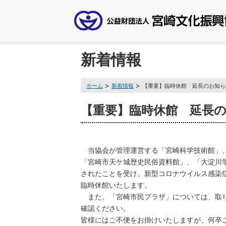
新着情報
ホーム
新着情報
【重要】臨時休館 延長のお知ら
【重要】臨時休館 延長
当協会が管理運営する「宮崎科学技術館」、
「宮崎市天ケ城歴史⺠俗資料館」、「⼤淀川
されたことを受け、新型コロナウイルス感染
臨時休館いたします。
また、「宮崎市⺠プラザ」については、取り
確認ください。
皆様にはご不便をお掛けいたしますが、何卒