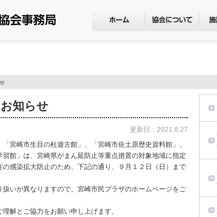
せ
のお知らせ
更新日：2021.8.27
「宮崎市⽣⽬の杜遊古館」、「宮崎市佐⼟原歴史資料館」、
学習館」は、宮崎県がまん延防止等重点措置の対象地域に指定
症の感染拡⼤防⽌のため、下記の通り、９月１２日（日）まで
扱いが異なりますので、宮崎市⺠プラザのホームページをご
ご理解とご協⼒をお願い申し上げます。