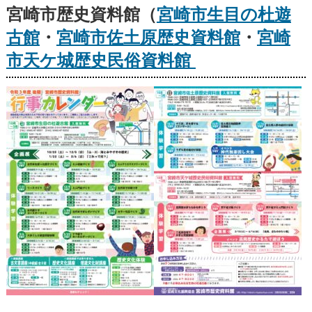
宮崎市歴史資料館（
宮崎市生目の杜遊
古館
・
宮崎市佐土原歴史資料館
・
宮崎
市天ケ城歴史民俗資料館