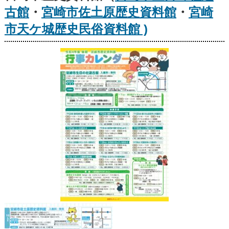
古館
・
宮崎市佐土原歴史資料館
・
宮崎
市天ケ城歴史民俗資料館 )