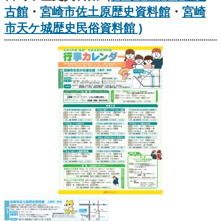
古館
・
宮崎市佐土原歴史資料館
・
宮崎
市天ケ城歴史民俗資料館 )