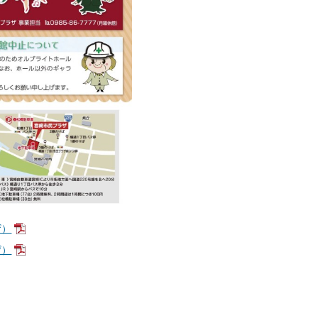
ザ）
ザ）