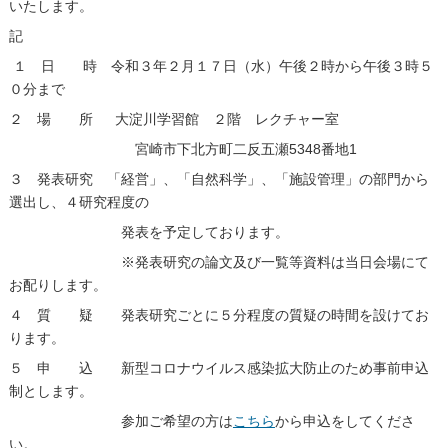
いたします。
記
１ 日 時 令和３年２月１７日（水）午後２時から午後３時５
０分まで
２ 場 所 大淀川学習館 ２階 レクチャー室
宮崎市下北方町二反五瀬5348番地1
３ 発表研究 「経営」、「自然科学」、「施設管理」の部門から
選出し、４研究程度の
発表を予定しております。
※発表研究の論文及び一覧等資料は当日会場にて
お配りします。
４ 質 疑 発表研究ごとに５分程度の質疑の時間を設けてお
ります。
５ 申 込 新型コロナウイルス感染拡大防止のため事前申込
制とします。
参加ご希望の方は
こちら
から申込をしてくださ
い。